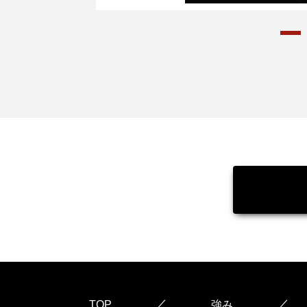
／
／
TOP
強み