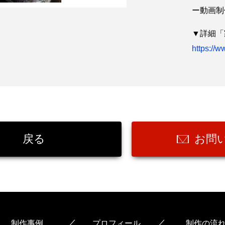
ー動画制
▼詳細「
https://
戻る
お問
／
／
制作事例
プロフィール
制作の流