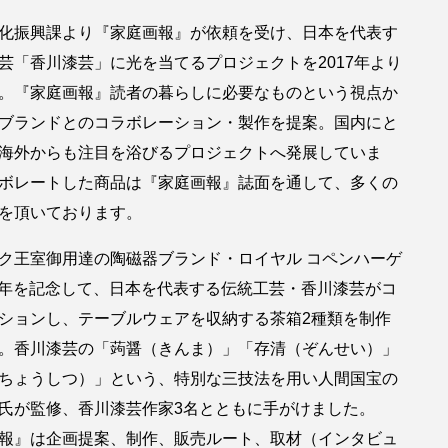
化振興課より『家庭画報』が依頼を受け、日本を代表す
芸「香川漆芸」に光を当てるプロジェクトを2017年より
。『家庭画報』読者の暮らしに必要なものという視点か
ブランドとのコラボレーション・製作を提案。国内にと
海外からも注目を浴びるプロジェクトへ発展していま
ボレートした商品は『家庭画報』誌面を通して、多くの
を頂いております。
ク王室御用達の陶磁器ブランド・ロイヤル コペンハーゲ
0周年を記念して、日本を代表する伝統工芸・香川漆芸がコ
ションし、テーブルウェアを収納する茶箱2種類を制作
。香川漆芸の「蒟醤（きんま）」「存清（ぞんせい）」
ちょうしつ）」という、特別な三技法を用い人間国宝の
氏が監修、香川漆芸作家3名とともに手がけました。
報』は企画提案、制作、販売ルート、取材（インタビュ