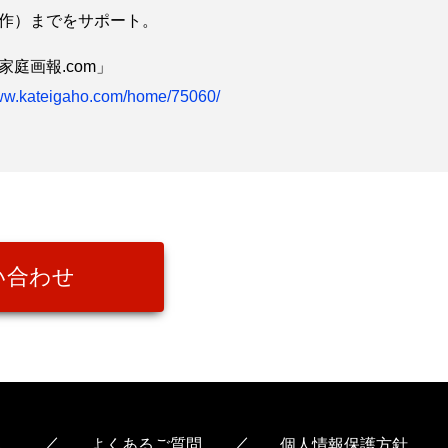
作）までをサポート。
家庭画報.com」
www.kateigaho.com/home/75060/
い合わせ
／
／
れ
よくあるご質問
個人情報保護方針