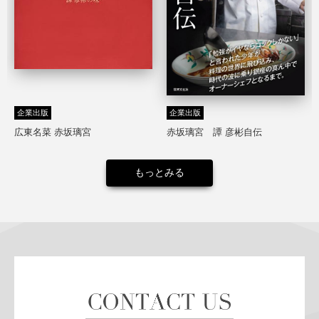
企業出版
企業出版
広東名菜 赤坂璃宮
赤坂璃宮 譚 彦彬自伝
もっとみる