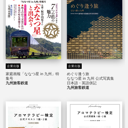
企業出版
企業出版
家庭画報「ななつ星 in 九州」特
めぐり逢う旅
集号
ななつ星 in 九州 公式写真集
九州旅客鉄道
日本語・英語併記
九州旅客鉄道