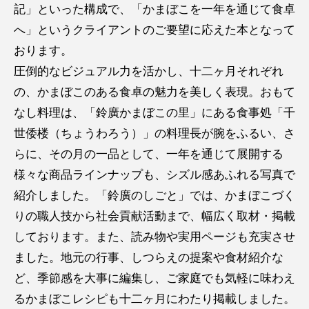
記」といった構成で、「かまぼこを一年を通じて食卓
へ」というクライアントのご要望に応えた本となって
おります。
圧倒的なビジュアル力を活かし、十二ヶ月それぞれ
の、かまぼこのある食卓の魅力を美しく表現。おもて
なし料理は、「鈴廣かまぼこの里」にある食事処「千
世倭楼（ちょうわろう）」の料理長が腕をふるい、さ
らに、その月の一品として、一年を通じて展開する
様々な商品ラインナップも、シズル感あふれる写真で
紹介しました。「鈴廣のしごと」では、かまぼこづく
りの職人技から社会貢献活動まで、幅広く取材・掲載
しております。また、読み物や実用ページも充実させ
ました。地元の行事、しつらえの提案や食材紹介な
ど、季節感を大事に編集し、ご家庭でも気軽に味わえ
るかまぼこレシピも十二ヶ月にわたり掲載しました。